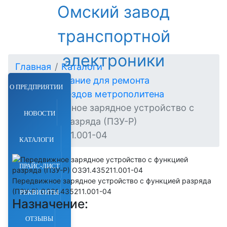
Омский завод
транспортной
электроники
Главная
Каталоги
Оборудование для ремонта
О ПРЕДПРИЯТИИ
электропоездов метрополитена
Передвижное зарядное устройство с
НОВОСТИ
функцией разряда (ПЗУ-Р)
ОЗЭ1.435211.001-04
КАТАЛОГИ
ПРАЙС-ЛИСТ
Передвижное зарядное устройство с функцией разряда
(ПЗУ-Р) ОЗЭ1.435211.001-04
РЕКВИЗИТЫ
Назначение:
ОТЗЫВЫ