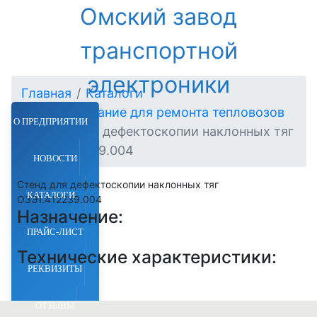
Омский завод
транспортной
электроники
Главная
Каталоги
Оборудование для ремонта тепловозов
О ПРЕДПРИЯТИИ
Стенд для дефектоскопии наклонных тяг
ОЗЭ1.412239.004
НОВОСТИ
Стенд для дефектоскопии наклонных тяг
КАТАЛОГИ
ОЗЭ1.412239.004
Назначение:
ПРАЙС-ЛИСТ
Технические характеристики:
РЕКВИЗИТЫ
ОТЗЫВЫ