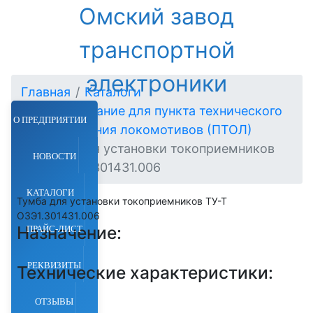
Омский завод
транспортной
электроники
Главная
Каталоги
Оборудование для пункта технического
О ПРЕДПРИЯТИИ
обслуживания локомотивов (ПТОЛ)
Тумба для установки токоприемников
НОВОСТИ
ТУ-Т ОЗЭ1.301431.006
КАТАЛОГИ
Тумба для установки токоприемников ТУ-Т
ОЗЭ1.301431.006
Назначение:
ПРАЙС-ЛИСТ
РЕКВИЗИТЫ
Технические характеристики:
ОТЗЫВЫ