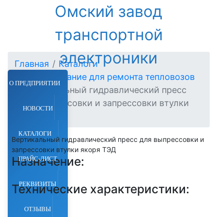
Омский завод
транспортной
электроники
Главная
Каталоги
Оборудование для ремонта тепловозов
О ПРЕДПРИЯТИИ
Вертикальный гидравлический пресс
для выпрессовки и запрессовки втулки
НОВОСТИ
якоря ТЭД
КАТАЛОГИ
Вертикальный гидравлический пресс для выпрессовки и
запрессовки втулки якоря ТЭД
Назначение:
ПРАЙС-ЛИСТ
РЕКВИЗИТЫ
Технические характеристики:
ОТЗЫВЫ