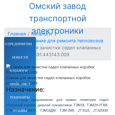
Омский завод
транспортной
электроники
Главная
Каталоги
Оборудование для ремонта тепловозов
О ПРЕДПРИЯТИИ
Станок для зачистки седел клапанных
коробок ОЗЭ1.443143.009
НОВОСТИ
КАТАЛОГИ
Станок для зачистки седел клапанных коробок
ОЗЭ1.443143.009
ПРАЙС-ЛИСТ
Назначение:
РЕКВИЗИТЫ
Стенд предназначен для правки геометрии седел
клапанной коробки дизелей локомотивов ТЭМ18, ТЭМ2Н-УГМК,
ТЭМ-2УМ, ТЭМ7А, ТЭМ18ДМ, ТЭМ-2МК, 2ТЭ116, 2ТЭ25КМ.
ОТЗЫВЫ