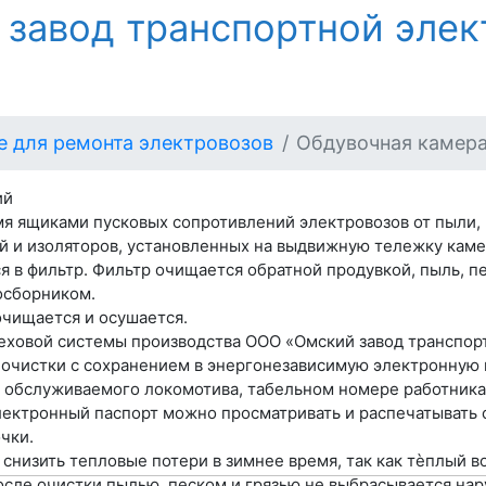
 завод транспортной элек
 для ремонта электровозов
Обдувочная камера
ий
я ящиками пусковых сопротивлений электровозов от пыли, 
 и изоляторов, установленных на выдвижную тележку камеры
в фильтр. Фильтр очищается обратной продувкой, пыль, пес
осборником.
чищается и осушается.
еховой системы производства ООО «Омский завод транспорт
 очистки с сохранением в энергонезависимую электронную 
 обслуживаемого локомотива, табельном номере работника
ектронный паспорт можно просматривать и распечатывать 
чки.
снизить тепловые потери в зимнее время, так как тѐплый 
сле очистки пылью, песком и грязью не выбрасывается нару