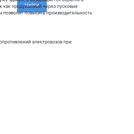
Найти
к как продуваемый через пусковые
ы позволит повысить производительность
сопротивлений электровозов при