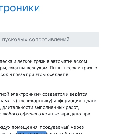
троники
 пусковых сопротивлений
песка и лѐгкой грязи в автоматическом
, сжатым воздухом. Пыль, песок и грязь с
ок и грязь при этом оседает в
ной электроники» создается и ведѐтся
память (флэш-карточку) информации о дате
, длительности выполненных работ,
с любого офисного компьютера депо при
воздух помещения, продуваемый через
жу здания, а возвращается обратно в