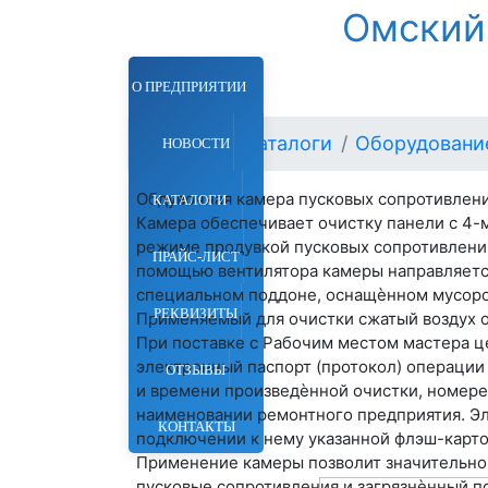
Омский
О ПРЕДПРИЯТИИ
Главная
Каталоги
Оборудование
НОВОСТИ
Обдувочная камера пусковых сопротивлен
КАТАЛОГИ
Камера обеспечивает очистку панели с 4-м
режиме продувкой пусковых сопротивлений
ПРАЙС-ЛИСТ
помощью вентилятора камеры направляется 
специальном поддоне, оснащѐнном мусор
РЕКВИЗИТЫ
Применяемый для очистки сжатый воздух о
При поставке с Рабочим местом мастера ц
электронный паспорт (протокол) операции
ОТЗЫВЫ
и времени произведѐнной очистки, номере
наименовании ремонтного предприятия. Эл
КОНТАКТЫ
подключении к нему указанной флэш-карто
Применение камеры позволит значительно 
пусковые сопротивления и загрязнѐнный по