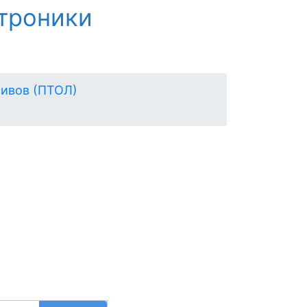
троники
тивов (ПТОЛ)