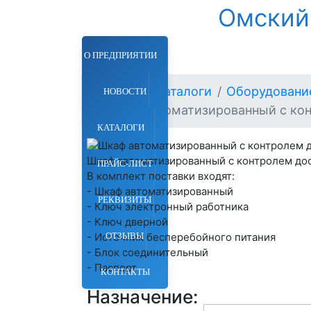
Омский
О ПРЕДПРИЯТИИ
Главная
Каталоги
Оборудование
НОВОСТИ
Шкаф автоматизированный с ко
КАТАЛОГИ
Шкаф автоматизированный с контролем до
ПРАЙС-ЛИСТ
В комплект поставки входят:
- Шкаф автоматизированный
РЕКВИЗИТЫ
- Ключ электронный работника
- Ключ дверной
ОТЗЫВЫ
- Источник бесперебойного питания
- Блок соединительный
- Паспорт
КОНТАКТЫ
Назначение: